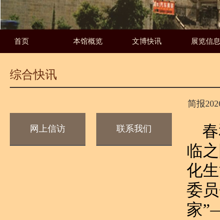
首页
本馆概览
文博快讯
展览信
综合快讯
简报20
春
网上信访
联系我们
临之
化生
委员
家”