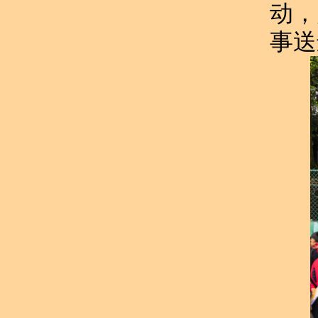
动，
事送