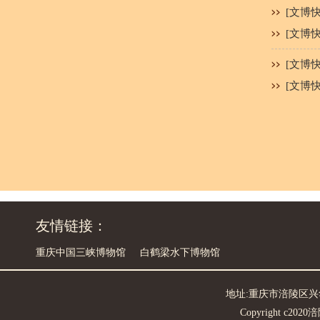
[文博
[文博
[文博
[文博快
友情链接：
重庆中国三峡博物馆
白鹤梁水下博物馆
地址:重庆市涪陵区兴华中路7
Copyright c